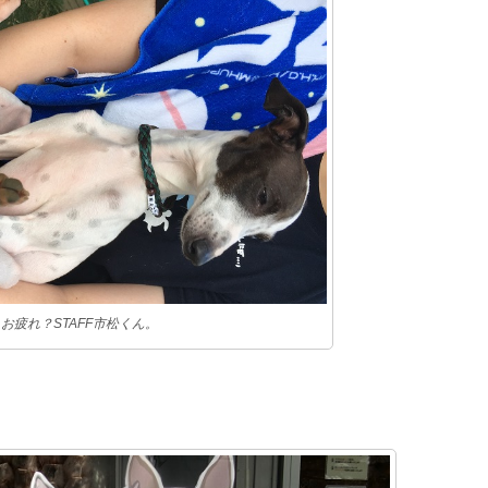
お疲れ？STAFF市松くん。