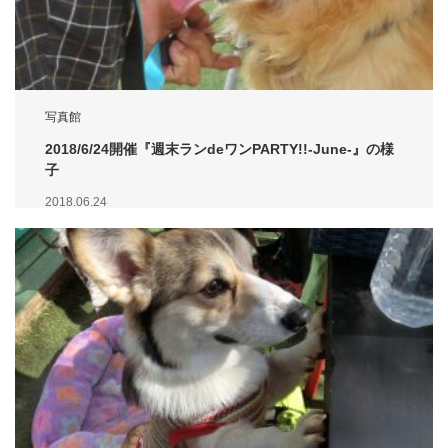
写真館
2018/6/24開催『週末ランdeワンPARTY!!-June-』の様
子
2018.06.24